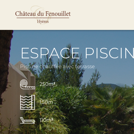
ESPACE PISCI
Piscine chauffée avec terrasse
250m
²
1,50m
110m
²