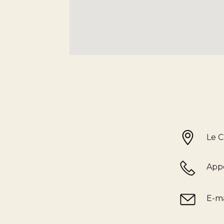
Le C
Appe
E-ma