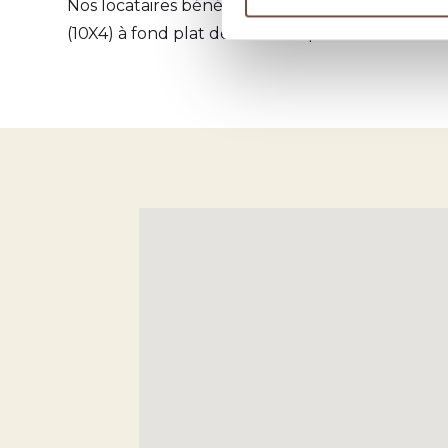
Nos locataires bénéficient d'un
espace piscine
(10X4) à fond plat de 1.50m de profondeur et d'u